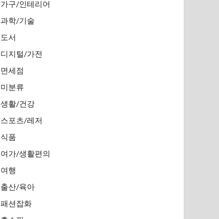
가구/인테리어
과학/기술
도서
디지털/가전
면세점
미분류
생활/건강
스포츠/레저
식품
여가/생활편의
여행
출산/육아
패션잡화