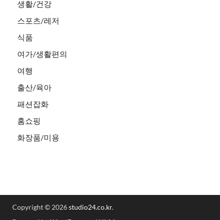
생활/건강
스포츠/레저
식품
여가/생활편의
여행
출산/육아
패션잡화
홈쇼핑
화장품/미용
Copyright © 2026
studio24.co.kr
.