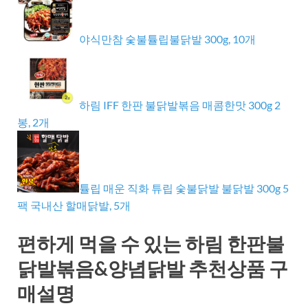
야식만참 숯불튤립불닭발 300g, 10개
하림 IFF 한판 불닭발볶음 매콤한맛 300g 2
봉, 2개
튤립 매운 직화 튜립 숯불닭발 불닭발 300g 5
팩 국내산 할매닭발, 5개
편하게 먹을 수 있는 하림 한판불
닭발볶음&양념닭발 추천상품 구
매설명