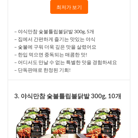
최저가 보기
– 야식만참 숯불튤립불닭발 300g, 5개
– 집에서 간편하게 즐기는 맛있는 야식
– 숯불에 구워 더욱 깊은 맛을 살렸어요
– 한입 먹으면 중독되는 매콤한 맛!
– 어디서도 만날 수 없는 특별한 맛을 경험하세요
– 단독판매로 한정된 기회!
3. 야식만참 숯불튤립불닭발 300g, 10개