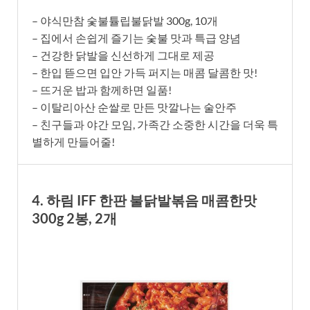
– 야식만참 숯불튤립불닭발 300g, 10개
– 집에서 손쉽게 즐기는 숯불 맛과 특급 양념
– 건강한 닭발을 신선하게 그대로 제공
– 한입 뜯으면 입안 가득 퍼지는 매콤 달콤한 맛!
– 뜨거운 밥과 함께하면 일품!
– 이탈리아산 순쌀로 만든 맛깔나는 술안주
– 친구들과 야간 모임, 가족간 소중한 시간을 더욱 특
별하게 만들어줄!
4. 하림 IFF 한판 불닭발볶음 매콤한맛
300g 2봉, 2개