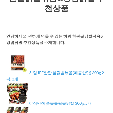
천상품
안녕하세요. 편하게 먹을 수 있는 하림 한판불닭발볶음&
양념닭발 추천상품을 소개합니다.
하림 IFF한판 불닭발볶음(매콤한맛) 300g 2
봉, 2개
야식만참 숯불튤립불닭발 300g, 5개