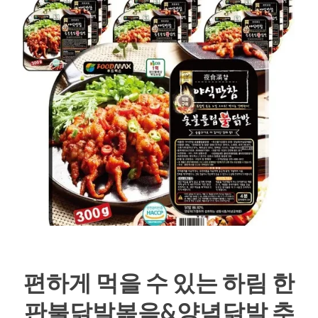
편하게 먹을 수 있는 하림 한
판불닭발볶음&양념닭발 추