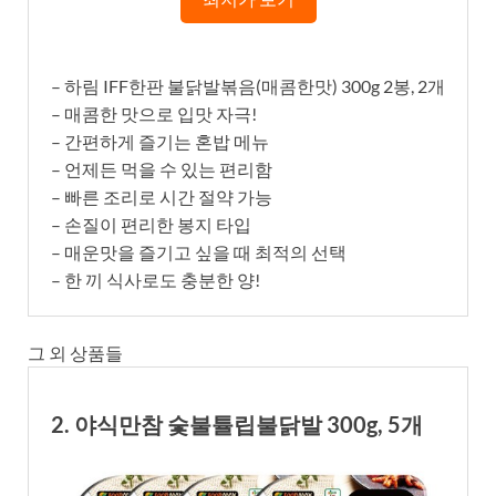
– 하림 IFF한판 불닭발볶음(매콤한맛) 300g 2봉, 2개
– 매콤한 맛으로 입맛 자극!
– 간편하게 즐기는 혼밥 메뉴
– 언제든 먹을 수 있는 편리함
– 빠른 조리로 시간 절약 가능
– 손질이 편리한 봉지 타입
– 매운맛을 즐기고 싶을 때 최적의 선택
– 한 끼 식사로도 충분한 양!
그 외 상품들
2. 야식만참 숯불튤립불닭발 300g, 5개