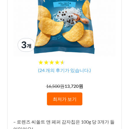
★★★★★
★★★★★
(
24
개의 후기가 있습니다.)
16,500원
13,720원
최저가 보기
– 로렌즈 씨쏠트 앤 페퍼 감자칩은 100g 당 3개가 들
어있어요!