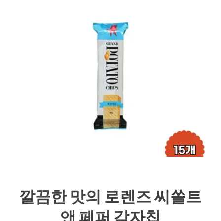
깔끔한 맛의 로렌즈 씨쏠트
앤 페퍼 감자칩