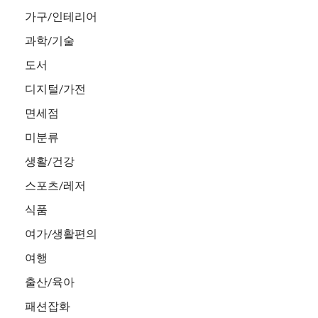
가구/인테리어
과학/기술
도서
디지털/가전
면세점
미분류
생활/건강
스포츠/레저
식품
여가/생활편의
여행
출산/육아
패션잡화