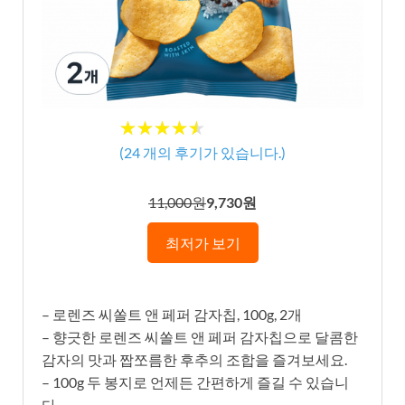
★★★★★
★★★★★
(
24
개의 후기가 있습니다.)
11,000원
9,730원
최저가 보기
– 로렌즈 씨쏠트 앤 페퍼 감자칩, 100g, 2개
– 향긋한 로렌즈 씨쏠트 앤 페퍼 감자칩으로 달콤한
감자의 맛과 짭쪼름한 후추의 조합을 즐겨보세요.
– 100g 두 봉지로 언제든 간편하게 즐길 수 있습니
다.