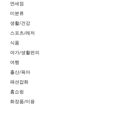
면세점
미분류
생활/건강
스포츠/레저
식품
여가/생활편의
여행
출산/육아
패션잡화
홈쇼핑
화장품/미용