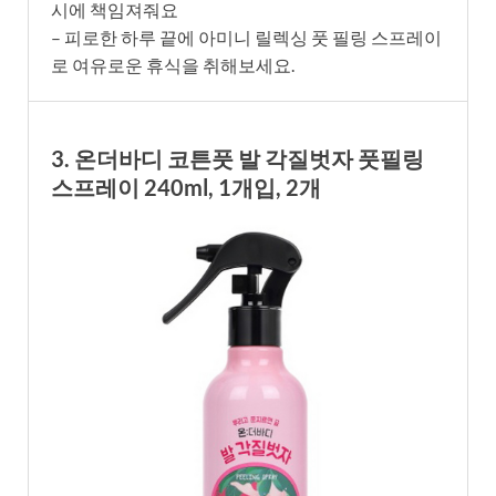
시에 책임져줘요
– 피로한 하루 끝에 아미니 릴렉싱 풋 필링 스프레이
로 여유로운 휴식을 취해보세요.
3. 온더바디 코튼풋 발 각질벗자 풋필링
스프레이 240ml, 1개입, 2개