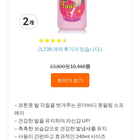
★★★★★
★★★★★
(
1,738
개의 후기가 있습니다.)
23,800원
10,460원
최저가 보기
– 코튼풋 발 각질을 벗겨주는 온더바디 풋필링 스프
레이
– 건강한 발을 유지하여 자신감 UP!
– 촉촉한 보습감으로 건강한 발냄새를 유지
– 사용이 간편하고 효과적인 240ml 사이즈