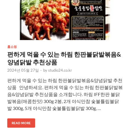
홈쇼핑
편하게 먹을 수 있는 하림 한판불닭발볶음&
양념닭발 추천상품
2024년 05월 27일
-
by
studio24.co.kr
편하게 먹을 수 있는 하림 한판불닭발볶음&양념닭발 추천
상품 안녕하세요. 편하게 먹을 수 있는 하림 한판불닭발볶
음&양념닭발 추천상품을 소개합니다. 하림 IFF한판 불닭
발볶음(매콤한맛) 300g 2봉, 2개 야식만참 숯불튤립불닭
발 300g, 5개 야식만참 숯불튤립불닭발 300g, …
READ MORE