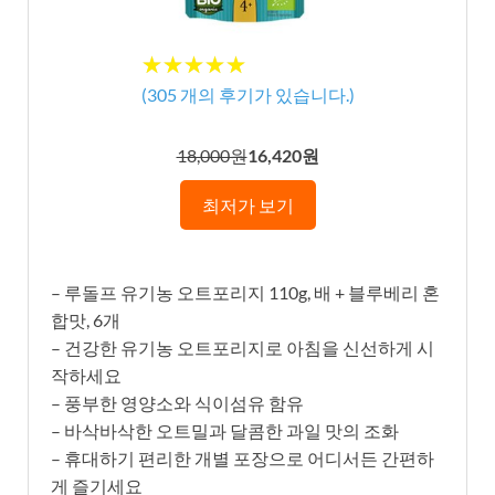
★★★★★
★★★★★
(
305
개의 후기가 있습니다.)
18,000원
16,420원
최저가 보기
– 루돌프 유기농 오트포리지 110g, 배 + 블루베리 혼
합맛, 6개
– 건강한 유기농 오트포리지로 아침을 신선하게 시
작하세요
– 풍부한 영양소와 식이섬유 함유
– 바삭바삭한 오트밀과 달콤한 과일 맛의 조화
– 휴대하기 편리한 개별 포장으로 어디서든 간편하
게 즐기세요