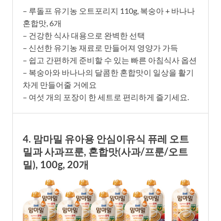
– 루돌프 유기농 오트포리지 110g, 복숭아 + 바나나
혼합맛, 6개
– 건강한 식사 대용으로 완벽한 선택
– 신선한 유기농 재료로 만들어져 영양가 가득
– 쉽고 간편하게 준비할 수 있는 빠른 아침식사 옵션
– 복숭아와 바나나의 달콤한 혼합맛이 일상을 활기
차게 만들어줄 거에요
– 여섯 개의 포장이 한 세트로 편리하게 즐기세요.
4. 맘마밀 유아용 안심이유식 퓨레 오트
밀과 사과프룬, 혼합맛(사과/프룬/오트
밀), 100g, 20개