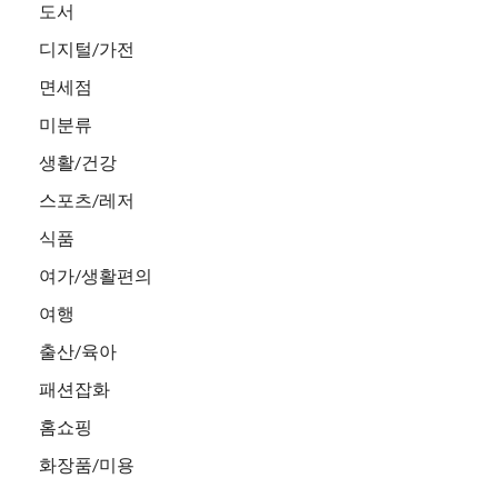
도서
디지털/가전
면세점
미분류
생활/건강
스포츠/레저
식품
여가/생활편의
여행
출산/육아
패션잡화
홈쇼핑
화장품/미용