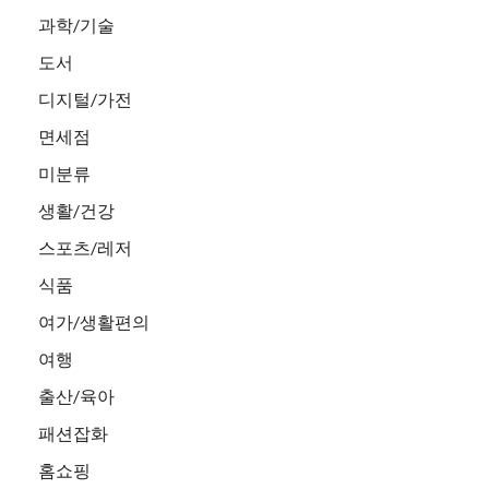
과학/기술
도서
디지털/가전
면세점
미분류
생활/건강
스포츠/레저
식품
여가/생활편의
여행
출산/육아
패션잡화
홈쇼핑