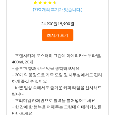
★★★★★
★★★★★
(
790
개의 후기가 있습니다.)
24,900원
19,900원
최저가 보기
– 프렌치카페 로스터리 그란데 아메리카노 무라벨,
400ml, 20개
– 풍부한 향과 깊은 맛을 경험해보세요
– 20개의 용량으로 가족 모임 및 사무실에서도 편리
하게 즐길 수 있어요
– 바쁜 일상 속에서도 즐거운 커피 타임을 선사해드
립니다
– 프리미엄 카페인으로 활력을 불어넣어보세요
– 한 잔에 한 행복을 더해주는 그란데 아메리카노를
만나보세요!