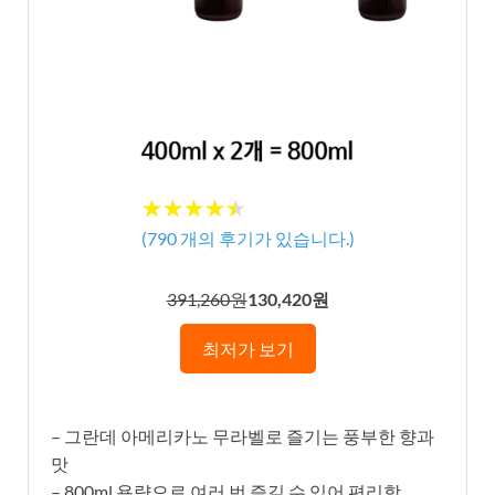
★★★★★
★★★★★
(
790
개의 후기가 있습니다.)
391,260원
130,420원
최저가 보기
– 그란데 아메리카노 무라벨로 즐기는 풍부한 향과
맛
– 800ml 용량으로 여러 번 즐길 수 있어 편리함